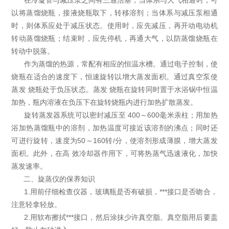
在冷凝管与减压泵之间有三通活塞，当体系与大气相通时，可
以将蒸馏烧瓶，接液烧瓶取下，转移溶剂；当体系与减压泵相通
时，则体系应处于减压状态。使用时，应先减压，再开动电动机
转动蒸馏烧瓶；结束时，应先停机，再通大气，以防蒸馏烧瓶在
转动中脱落。
作为蒸馏的热源，常配有相应的恒温水槽。通过电子控制，使
烧瓶在适合的速度下，恒速旋转以增大蒸发面积。通过真空泵使
蒸发 烧瓶处于负压状态。蒸发 烧瓶在旋转同时置于水浴锅中恒温
加热，瓶内溶液在负压下在旋转烧瓶内进行加热扩散蒸发。
旋转蒸发器系统可以密封减压至 400～600毫米汞柱；用加热
浴加热蒸馏瓶中的溶剂，加热温度可接近该溶剂的沸点；同时还
可进行旋转，速度为50～160转/分，使溶剂形成薄膜，增大蒸发
面积。此外，在高 效冷却器作用下，可将热蒸气迅速液化，加快
蒸发速率。
二、旋蒸仪的保养知识
1.用前仔细检查仪器，玻璃瓶是否有破损，***接口是否吻合，
注意轻拿轻放。
2.用软布擦拭***接口，然后涂抹少许真空脂。真空脂用后要盖