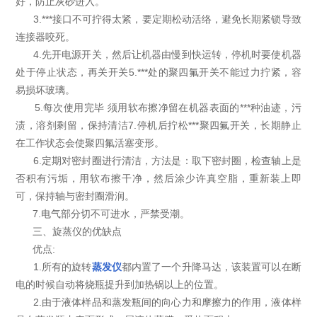
好，防止灰砂进入。
3.***接口不可拧得太紧，要定期松动活络，避免长期紧锁导致
连接器咬死。
4.先开电源开关，然后让机器由慢到快运转，停机时要使机器
处于停止状态，再关开关5.***处的聚四氟开关不能过力拧紧，容
易损坏玻璃。
5.每次使用完毕 须用软布擦净留在机器表面的***种油迹，污
渍，溶剂剩留，保持清洁7.停机后拧松***聚四氟开关，长期静止
在工作状态会使聚四氟活塞变形。
6.定期对密封圈进行清洁，方法是：取下密封圈，检查轴上是
否积有污垢，用软布擦干净，然后涂少许真空脂，重新装上即
可，保持轴与密封圈滑润。
7.电气部分切不可进水，严禁受潮。
三、旋蒸仪的优缺点
优点:
1.所有的旋转
蒸发仪
都内置了一个升降马达，该装置可以在断
电的时候自动将烧瓶提升到加热锅以上的位置。
2.由于液体样品和蒸发瓶间的向心力和摩擦力的作用，液体样