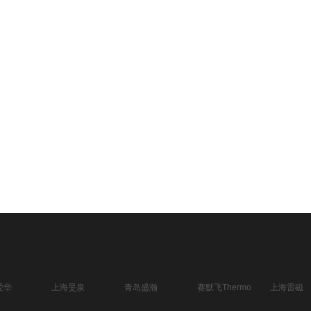
爱华
上海旻泉
青岛盛瀚
赛默飞Thermo
上海雷磁