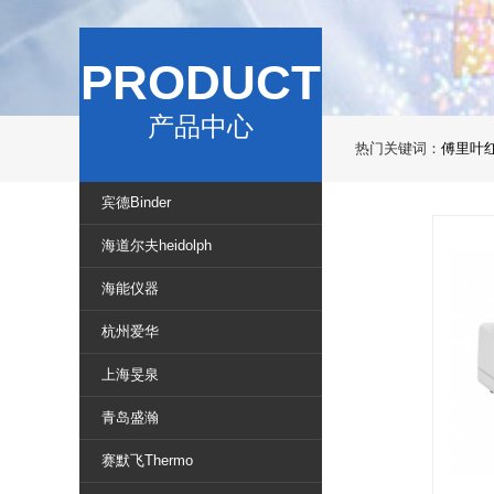
PRODUCT
产品中心
热门关键词：
傅里叶
宾德Binder
海道尔夫heidolph
海能仪器
杭州爱华
上海旻泉
青岛盛瀚
赛默飞Thermo