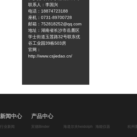
联系人：李国兴
电话：18874723188
座机：0731-89700728
邮箱
：
752818252@qq.com
地址：湖南省长沙市岳麓区
学士街道玉莲路32号联东优
谷工业园39栋503房
官网：
http://www.csjiedao.cn/
新闻中心
产品中心
行业新闻
宾德Binder
海道尔夫heidolph
海能仪器
杭州