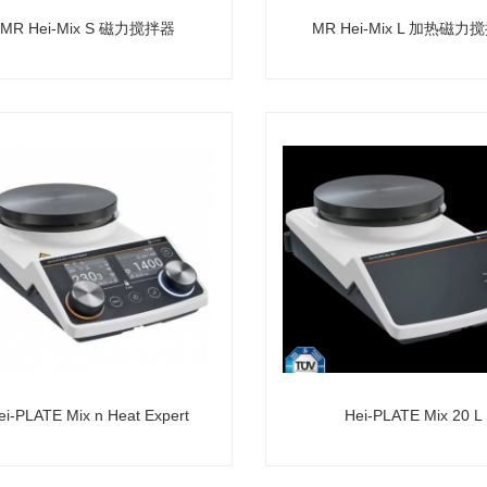
MR Hei-Mix S 磁力搅拌器
MR Hei-Mix L 加热磁力
ei-PLATE Mix n Heat Expert
Hei-PLATE Mix 20 L