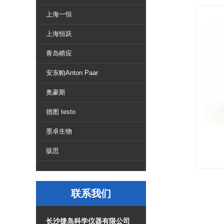
上海一恒
上海恒跃
青岛崂应
安东帕Anton Paar
奥豪斯
德图 testo
墨卓生物
骇思
联系我们
长沙捷岛科学仪器有限公司